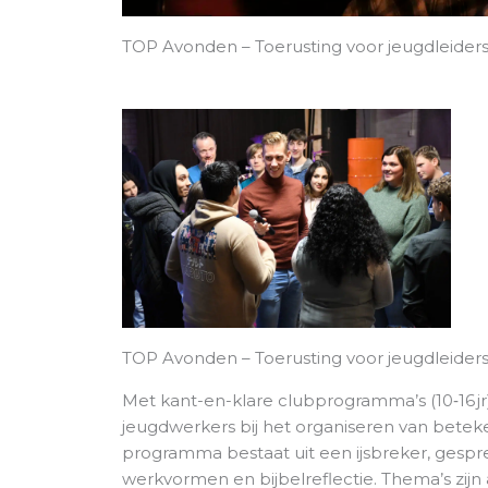
TOP Avonden – Toerusting voor jeugdleider
Wat k
meer
Scroll snel verde
Vra
TOP Avonden – Toerusting voor jeugdleider
Met kant-en-klare clubprogramma’s (10‑16 jr
jeugdwerkers bij het organiseren van betek
programma bestaat uit een ijsbreker, gespr
werkvormen en bijbelreflectie. Thema’s zij