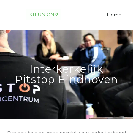
STEUN ONS!
Home
Interkerkelijk
Pitstop Eindhoven
Een positieve ontmoetingsplek voor kerkelijke jeugd