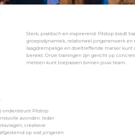
s
an Pitstop nog
 betekenen?
Sterk, praktisch en inspirerend: Pitstop biedt tr
groepsdynamiek, relationeel jongerenwerk en m
laagdrempelige en doeltreffende manier kunt a
r voor inspiratie en samenwerking!
bereikt. Onze trainingen zijn gericht op concret
meteen kunt toepassen binnen jouw team.
gen? Neem contact op!
s
) ondersteunt Pitstop
enisvolle avonden. Ieder
eksvragen, creatieve
n afgestemd op wat jongeren