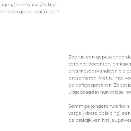
ragen, talentontwikkeling,
 en neem je ze écht mee in
Zoek je een gepassioneerde s
verbindt docenten, praktis
ervaringsdeskundigen die g
presenteren. Met ruimte voo
geloofsgesprekken. Zodat j
uitgedaagd in hun relatie m
Sommige jongerenwerkers k
vergelijkbare opleiding) ee
de praktijk van het jeugdwer