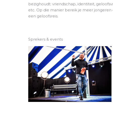
bezighoudt: vriendschap, identiteit, geloofsv
etc. Op die manier bereik je meer jongeren
een geloofsreis.
Sprekers & events