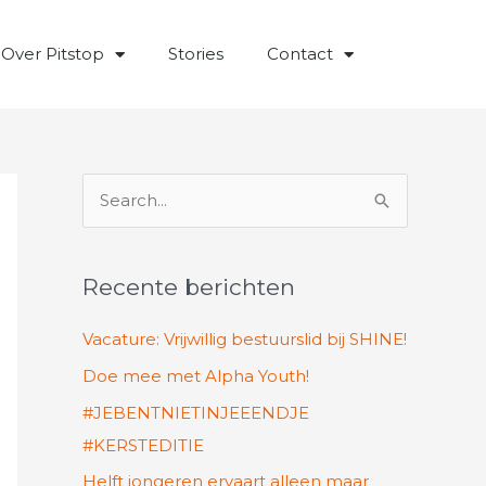
Over Pitstop
Stories
Contact
Z
o
e
Recente berichten
k
n
Vacature: Vrijwillig bestuurslid bij SHINE!
a
Doe mee met Alpha Youth!
a
#JEBENTNIETINJEEENDJE
r
#KERSTEDITIE
:
Helft jongeren ervaart alleen maar