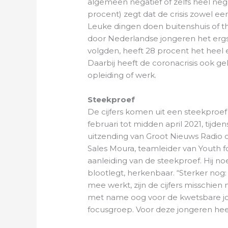
algemeen negatief of zelfs heel nega
procent) zegt dat de crisis zowel ee
Leuke dingen doen buitenshuis of th
door Nederlandse jongeren het ergs
volgden, heeft 28 procent het heel
Daarbij heeft de coronacrisis ook g
opleiding of werk.
Steekproef
De cijfers komen uit een steekproef
februari tot midden april 2021, tijde
uitzending van Groot Nieuws Radio
Sales Moura, teamleider van Youth fo
aanleiding van de steekproef. Hij
blootlegt, herkenbaar. “Sterker nog:
mee werkt, zijn de cijfers misschie
met name oog voor de kwetsbare jo
focusgroep. Voor deze jongeren hee