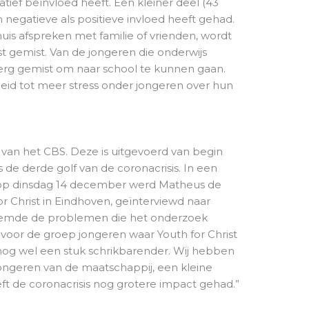
tief beïnvloed heeft. Een kleiner deel (43
n negatieve als positieve invloed heeft gehad.
uis afspreken met familie of vrienden, wordt
t gemist. Van de jongeren die onderwijs
 erg gemist om naar school te kunnen gaan.
eleid tot meer stress onder jongeren over hun
 van het CBS. Deze is uitgevoerd van begin
ns de derde golf van de coronacrisis. In een
 op dinsdag 14 december werd Matheus de
r Christ in Eindhoven, geïnterviewd naar
 noemde de problemen die het onderzoek
 voor de groep jongeren waar Youth for Christ
n nog wel een stuk schrikbarender. Wij hebben
ngeren van de maatschappij, een kleine
ft de coronacrisis nog grotere impact gehad.”