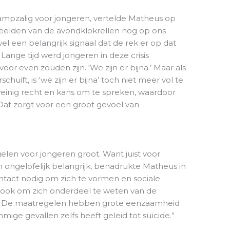
ampzalig voor jongeren, vertelde Matheus op
eelden van de avondklokrellen nog op ons
el een belangrijk signaal dat de rek er op dat
Lange tijd werd jongeren in deze crisis
r even zouden zijn. ‘We zijn er bijna.’ Maar als
huift, is ‘we zijn er bijna’ toch niet meer vol te
einig recht en kans om te spreken, waardoor
. Dat zorgt voor een groot gevoel van
elen voor jongeren groot. Want juist voor
 ongelofelijk belangrijk, benadrukte Matheus in
ntact nodig om zich te vormen en sociale
 ook om zich onderdeel te weten van de
en. De maatregelen hebben grote eenzaamheid
ige gevallen zelfs heeft geleid tot suïcide.”