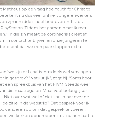
egt Matheus op de vraag hoe Youth for Christ te
t betekent nu dus veel online. Jongerenwerkers
n zijn inmiddels heel bedreven in TikTok-
de PlayStation. Tijdens het gamen praat ik met
.” In die zin maakt de coronacrisis creatief.
 in contact te blijven en onze jongeren te
at betekent dat we een paar stappen extra
an ‘we zijn er bijna’ is inmiddels wel vervlogen.
in gesprek? “Natuurlijk”, zegt hij. “Soms hoor
 net een spreekbuis van het RIVM. Steeds weer
van die maatregelen. Maar veel belangrijker
t. Niet over wat wel of niet kan, maar over de
oe zit je in de wedstrijd? Dat gesprek voer ik
t ook anderen op om dat gesprek te voeren,
ebben we kerken opgeroepen juist nu hun hart te