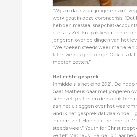
“Wij zijn daar waar jongeren zijn”, z
werk gaat in deze coronacrisis. “Da
hebben massaal snapchat-accounts e
dansjes. Zelf kruip ik liever achter 
jongeren over de dingen van het leven
“We zoeken steeds weer manieren om
laten zien: ik geef om je. Ook als d
moeten zetten.”
Het echte gesprek
Inmiddels is het eind 2021. De hoop v
Gaat Matheus daar met jongeren over 
ik mezelf praten en denk ik: ik ben
aan het uitleggen over het waarom 
vind ik het gesprek dat daaronder lig
jongere zelf. Hoe gaat het met jou? H
steeds weer.” Youth for Christ roep
vertelt Matheus. “Eerder dit jaar h